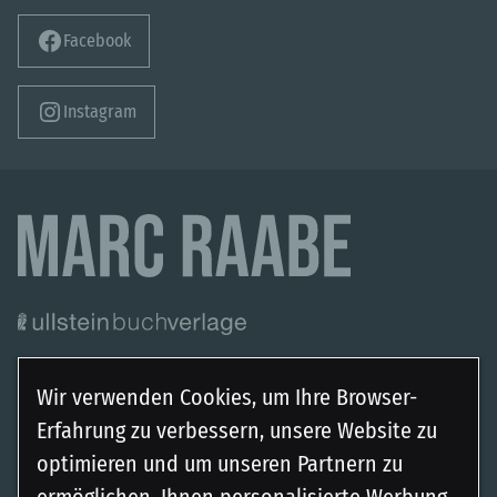
Facebook
Instagram
Wir verwenden Cookies, um Ihre Browser-
Autor
Bücher
Erfahrung zu verbessern, unsere Website zu
Über mich
Art Mayer-Serie
optimieren und um unseren Partnern zu
Veranstaltungen
Tom-Babylon-Serie